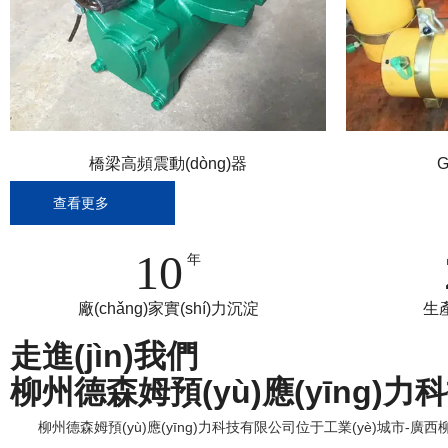
橋梁高頻震動(dòng)器
G
查看更多
10
年
廠(chǎng)家實(shí)力沉淀
生產
走進(jìn)我們
柳州德森姆預(yù)應(yīng)
柳州德森姆預(yù)應(yīng)力科技有限公司位于工業(yè)城市-廣西柳