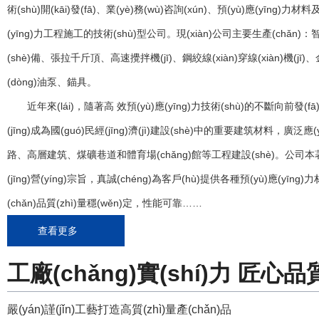
術(shù)開(kāi)發(fā)、業(yè)務(wù)咨詢(xún)、預(yù)應(yīng)力材料及施工
(yīng)力工程施工的技術(shù)型公司。現(xiàn)公司主要生產(chǎn)
(shè)備、張拉千斤頂、高速攪拌機(jī)、鋼絞線(xiàn)穿線(xiàn)機(jī
(dòng)油泵、錨具。
近年來(lái)，隨著高 效預(yù)應(yīng)力技術(shù)的不斷向前發(f
(jīng)成為國(guó)民經(jīng)濟(jì)建設(shè)中的重要建筑材料，廣泛應(
路、高層建筑、煤礦巷道和體育場(chǎng)館等工程建設(shè)。公司
(jīng)營(yíng)宗旨，真誠(chéng)為客戶(hù)提供各種預(yù)應(yīn
(chǎn)品質(zhì)量穩(wěn)定，性能可靠……
查看更多
工廠(chǎng)實(shí)力 匠心品質
嚴(yán)謹(jǐn)工藝打造高質(zhì)量產(chǎn)品