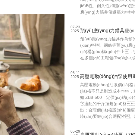
jié)B性、耐久性和穩(wěn)
應(yīng)力筋并傳遞張力
07-23
預(yù)應(yīng)力錨具應(yī
2025
預(yù)應(yīng)力錨具作
(xiàn)、鋼絲等預(yù)
(jié)構(gòu)構(gòu)件
在多個(gè)工程領(lǐng)
06-11
高壓電動(dòng)油泵使用重點
2025
高壓電動(dòng)油泵價(ji
(jià)格不只是制造成本，還
如 ZB8-500，定價(jià)結(
它適配的千斤頂規(guī)格
出；合理價(jià)格設(sh
時(shí)要結(jié)合適配性、規(
05-29
高壓電動(dòng)油泵（ZB8