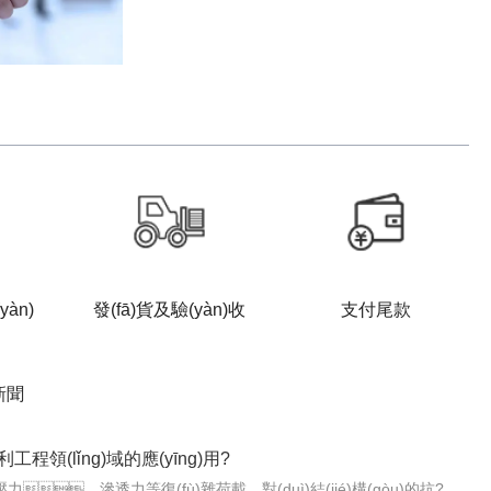
yàn)
發(fā)貨及驗(yàn)收
支付尾款
新聞
利工程領(lǐng)域的應(yīng)用?
力、滲透力等復(fù)雜荷載，對(duì)結(jié)構(gòu)的抗?