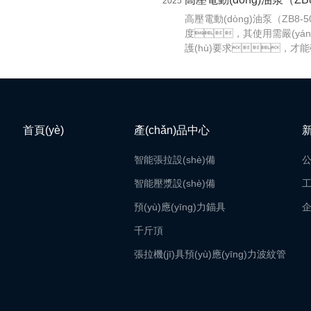
2025
高壓電動(dòng)油泵（ZB8-
度，其使用需嚴(yán)格
護(hù)要求，才能確
首頁(yè)
產(chǎn)品中心
智能張拉設(shè)備
智能壓漿設(shè)備
預(yù)應(yīng)力錨具
企
千斤頂
張拉機(jī)具預(yù)應(yīng)力波紋管