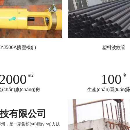
YJ500A擠壓機(jī)
塑料波紋管
2000
100
m2
名
(chǎn)廠(chǎng)房
生產(chǎn)團(tuán)隊
力科技有限公司
州，是一家集預(yù)應(yīng)力技