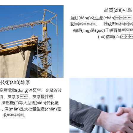
品質(zhì)可靠
自動(dòng)化生產(chǎn)，嚴
藝、一體成型，每
都經(jīng)過(guò)千錘百煉
(hù)信賴(lài)
技術(shù)雄厚
的高壓電動(dòng)油泵、金屬管波
jī)、灰漿泵、灰漿攪拌機
、擠壓機(jī)等大型現(xiàn)代化廠
，滿(mǎn)足大批量生產(chǎn)需
求。